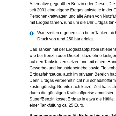
Alternative gegenüber Benzin oder Diesel. Die
seit 2001 eine eigene Erdgastankstelle in der 
Personenkraftwagen und alle Arten von Nutzfah
mit Erdgas fahren, rund um die Uhr Erdgas tan
Wartezeiten ergeben sich beim Tanken nich
Druck von rund 250 bar erfolgt.
Das Tanken mit der Erdgaszapfpistole ist ebens
wie bei Benzin oder Diesel - dazu ohne lästig
auf den Tankstutzen setzen und mit einem Handgr
Gewerbe- und Industriebetriebe sowie Flottenb
Erdgasfahrzeuge, auch im privaten Bereich habe
Denn Erdgas verbrennt nicht nur schadstoffarm
kostengünstig. Bereits nach kurzer Zeit hat si
durch die günstigen Kraftstoffpreise amortisiert
Super/Benzin kostet Erdgas in etwa die Hälfte.
einer Tankfüllung ca. 25 Euro.
Steuervergünstigung für Erdgas bis zum Ja