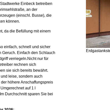
 Stadtwerke Einbeck betreiben
Grimsehlstraße, an der
rzeugen (einschl. Busse), die
ken können.
t, da die Befüllung mit einem
o einfach, schnell und sicher
Erdgastankste
en Geruch. Einfach den Schlauch
iff verriegeln.Nicht nur für
etreiber rechnen sich
n sie sich bereits bewährt.
 und leise, sondern auch
ch der höhere Anschaffungspreis
. Umgerechnet auf 1 l
 Im Durchschnitt sparen Sie bei
hr 2026: