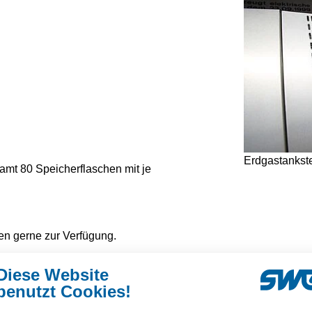
Erdgastankste
amt 80 Speicherflaschen mit je
en gerne zur Verfügung.
Diese Website
benutzt Cookies!
straße