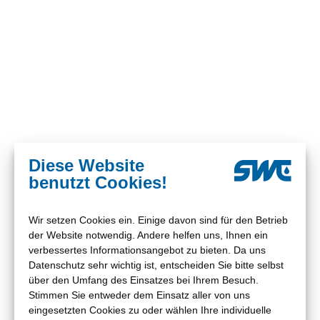
Rufen Sie uns an
05561 942-0
oder schreiben Sie
uns an
info
@
stadtwerke-einbeck.de
Haben Sie Fragen? Wir beraten Sie gern.
Kontakt
Diese Website
Servicezeiten
benutzt Cookies!
Mo, Di, Do 8.00 – 16.00 Uhr
Stadtwerke Einbeck GmbH
Mi, Fr 8.00 – 12.00 Uhr
Grimsehlstraße 17
Wir setzen Cookies ein. Einige davon sind für den Betrieb
oder nach Vereinbarung
37574 Einbeck
der Website notwendig. Andere helfen uns, Ihnen ein
verbessertes Informationsangebot zu bieten. Da uns
Tel.
05561 942-0
Datenschutz sehr wichtig ist, entscheiden Sie bitte selbst
Fax
05561 942-211
über den Umfang des Einsatzes bei Ihrem Besuch.
E-
info
@
stadtwerke-
Mail
einbeck.de
Stimmen Sie entweder dem Einsatz aller von uns
eingesetzten Cookies zu oder wählen Ihre individuelle