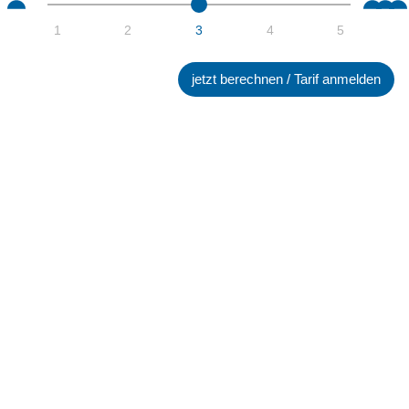
1
2
3
4
5
Gewerbe/Industrie
E-Mobilität
Strompreis im Blick: So wirkt
der Netz-Zuschuss