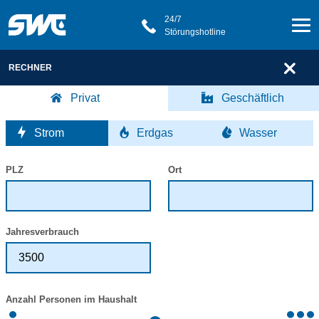
24/7
Störungshotline
RECHNER
Tarife
Privat
Geschäftlich
Genau der richtige Tarif für Sie
Strom
Erdgas
Wasser
PLZ
Ort
Gut für die Umwelt und Ihren Strompreis
Entscheiden Sie sich jetzt für Ökostrom. Genießen Sie das
Jahresverbrauch
Gefühl, gut versorgt zu sein und gleichzeitig etwas für die
Umwelt zu tun.
Anzahl Personen im Haushalt
Haushalt