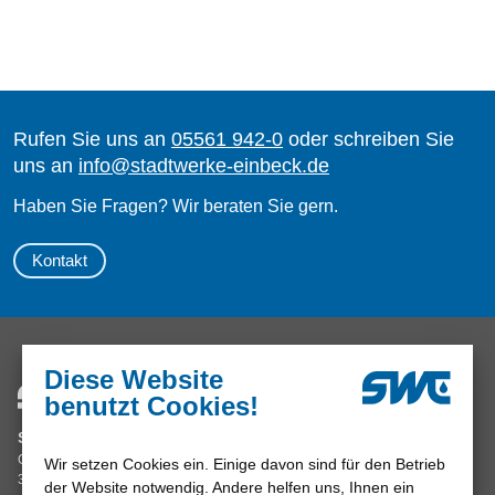
Rufen Sie uns an
05561 942-0
oder schreiben Sie
uns an
info
@
stadtwerke-einbeck.de
Haben Sie Fragen? Wir beraten Sie gern.
Kontakt
Diese Website
Servicezeiten
benutzt Cookies!
Mo, Di, Do 8.00 – 16.00 Uhr
Stadtwerke Einbeck GmbH
Mi, Fr 8.00 – 12.00 Uhr
Grimsehlstraße 17
Wir setzen Cookies ein. Einige davon sind für den Betrieb
oder nach Vereinbarung
37574 Einbeck
der Website notwendig. Andere helfen uns, Ihnen ein